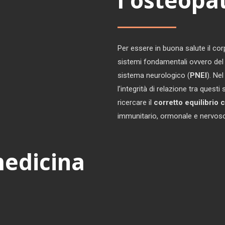
l'osteopa
Per essere in buona salute il co
sistemi fondamentali ovvero del
sistema neurologico (
PNEI
). Ne
l’integrità di relazione tra ques
ricercare il
corretto equilibrio
immunitario, ormonale e nervos
medicina