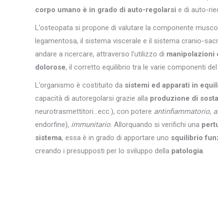
corpo umano è in grado di auto-regolarsi
e di auto-rieq
L’osteopata si propone di valutare la componente musco
legamentosa, il sistema viscerale e il sistema cranio-sacral
andare a ricercare, attraverso l’utilizzo di
manipolazioni 
dolorose
, il corretto equilibrio tra le varie componenti d
L’organismo è costituito da
sistemi ed apparati in equili
capacità di autoregolarsi grazie alla
produzione di sos
neurotrasmettitori…ecc.), con potere
antinfiammatorio
,
a
endorfine),
immunitario
. Allorquando si verifichi una
pert
sistema
, essa è in grado di apportare uno
squilibrio fun
creando i presupposti per lo sviluppo della
patologia
.