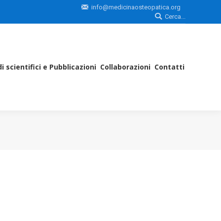
info@medicinaosteopatica.org
Search:
Cerca...
icità
Studi scientifici e Pubblicazioni
Collaborazioni
Contatti
i scientifici e Pubblicazioni
Collaborazioni
Contatti