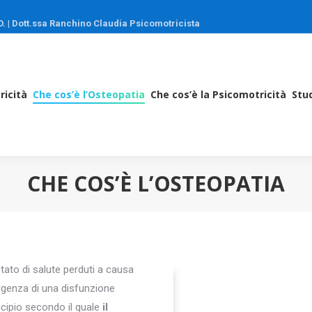
O.
|
Dott.ssa Ranchino Claudia Psicomotricista
Psicomotricità
Che cos’è l’Osteopatia
Che cos’è la Psicomotr
ricità
Che cos’è l’Osteopatia
Che cos’è la Psicomotricità
Stud
CHE COS’È L’OSTEOPATIA
stato di salute perduti a causa
rgenza di una disfunzione
cipio secondo il quale
il