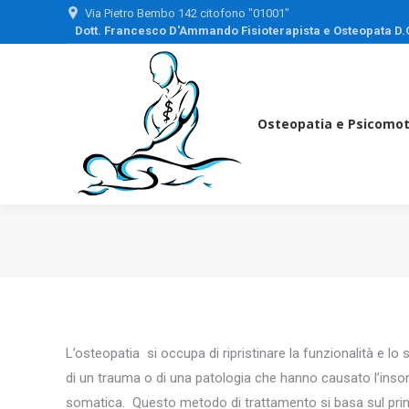
Via Pietro Bembo 142 citofono "01001"
Dott. Francesco D'Ammando Fisioterapista e Osteopata D.
Osteopatia e 
Osteopatia e Psicomot
L’osteopatia si occupa di ripristinare la funzionalità e lo 
di un trauma o di una patologia che hanno causato l’inso
somatica. Questo metodo di trattamento si basa sul prin