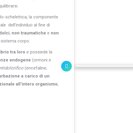
uilibrarsi.
lo-scheletrica, la componente
e dell’individuo al fine di
dolci
,
non traumatiche
e
non
el sistema corpo.
brio tra loro
e possiede la
tanze endogene
(ormoni e
ntidolorifico
(encefaline,
urbazione a carico di un
zionale all’intero organismo
,