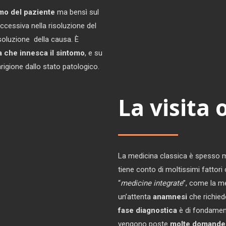
mo del paziente
ma bensì sul
cessiva nella risoluzione del
soluzione della causa. È
a che innesca il sintomo
, e su
arigione dallo stato patologico.
La visita
La medicina classica è spesso mo
tiene conto di moltissimi fattori
“
medicine integrate
”, come la m
un’attenta
anamnesi
che richied
fase diagnostica
è di fondament
vengono poste
molte domande